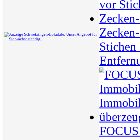
Zecken-S
Stichen
Entfern
FOCUS S