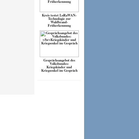
Kreis testet LoRaWAN-
Technologie zur
Waldbrand-
Früherkennung
Gesprächsangebot des
Volksbundes:
Kriegskinder und
Kriegsenkel im Gespräch