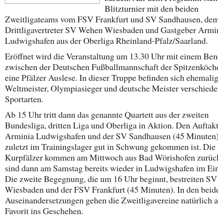
Blitzturnier mit den beiden
Zweitligateams vom FSV Frankfurt und SV Sandhausen, de
Drittligavertreter SV Wehen Wiesbaden und Gastgeber Armi
Ludwigshafen aus der Oberliga Rheinland-Pfalz/Saarland.
Eröffnet wird die Veranstaltung um 13.30 Uhr mit einem Bene
zwischen der Deutschen Fußballmannschaft der Spitzenköch
eine Pfälzer Auslese. In dieser Truppe befinden sich ehemali
Weltmeister, Olympiasieger und deutsche Meister verschiede
Sportarten.
Ab 15 Uhr tritt dann das genannte Quartett aus der zweiten
Bundesliga, dritten Liga und Oberliga in Aktion. Den Aufta
Arminia Ludwigshafen und der SV Sandhausen (45 Minuten)
zuletzt im Trainingslager gut in Schwung gekommen ist. Die
Kurpfälzer kommen am Mittwoch aus Bad Wörishofen zurüc
sind dann am Samstag bereits wieder in Ludwigshafen im Ein
Die zweite Begegnung, die um 16 Uhr beginnt, bestreiten S
Wiesbaden und der FSV Frankfurt (45 Minuten). In den beid
Auseinandersetzungen gehen die Zweitligavereine natürlich a
Favorit ins Geschehen.