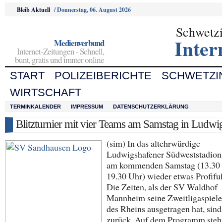
Bleib Aktuell
/
Donnerstag, 06. August 2026
Schwetz
Inter
Medienverbund
Internet-Zeitungen - Schnell,
bunt, gratis und immer online
START
POLIZEIBERICHTE
SCHWETZI
WIRTSCHAFT
TERMINKALENDER
IMPRESSUM
DATENSCHUTZERKLÄRUNG
Blitzturnier mit vier Teams am Samstag in Ludwi
(sim) In das altehrwürdige
Ludwigshafener Südweststadion
am kommenden Samstag (13.30 
19.30 Uhr) wieder etwas Profifuß
Die Zeiten, als der SV Waldhof
Mannheim seine Zweitligaspiele 
des Rheins ausgetragen hat, sind
zurück. Auf dem Programm steht