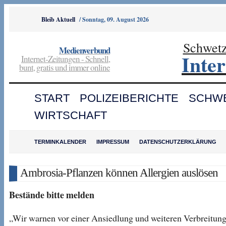
Bleib Aktuell
/
Sonntag, 09. August 2026
Schwet
Medienverbund
Inte
Internet-Zeitungen - Schnell,
bunt, gratis und immer online
START
POLIZEIBERICHTE
SCHW
WIRTSCHAFT
TERMINKALENDER
IMPRESSUM
DATENSCHUTZERKLÄRUNG
Ambrosia-Pflanzen können Allergien auslösen
Bestände bitte melden
„Wir warnen vor einer Ansiedlung und weiteren Verbreitung