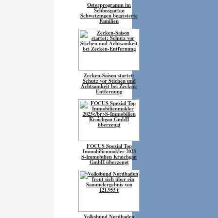
Osterprogramm im
Schlossgarten
Schwetzingen begeisterte
Familien
Zecken-Saison startet:
Schutz vor Stichen und
Achtsamkeit bei Zecken-
Entfernung
FOCUS Spezial Top
Immobilienmakler 2023
S-Immobilien Kraichgau
GmbH überzeugt
Volksbund Nordbaden