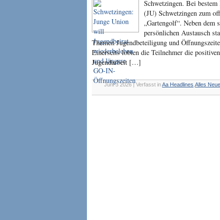
Schwetzingen. Bei bestem F
(JU) Schwetzingen zum off
„Gartengolf“. Neben dem 
persönlichen Austausch st
Themen Jugendbeteiligung und Öffnungszeit
Einerseits lobten die Teilnehmer die positive
Jugendarbeit […]
Juni 3 2026 | Verfasst in
Aa Headlines
,
Alles Neu