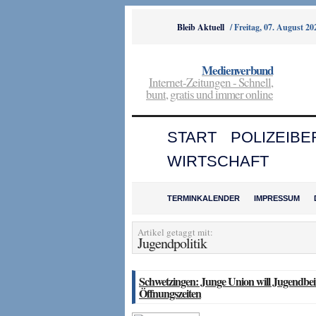
Bleib Aktuell
/
Freitag, 07. August 20
Medienverbund
Internet-Zeitungen - Schnell,
bunt, gratis und immer online
START
POLIZEIBE
WIRTSCHAFT
TERMINKALENDER
IMPRESSUM
Artikel getaggt mit:
Jugendpolitik
Schwetzingen: Junge Union will Jugendbe
Öffnungszeiten