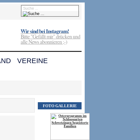
Wir sind bei Instagram!
Bitte "Gefällt mir" drücken und
alle News abonnieren ;-)
AND
VEREINE
FOTO GALLERIE