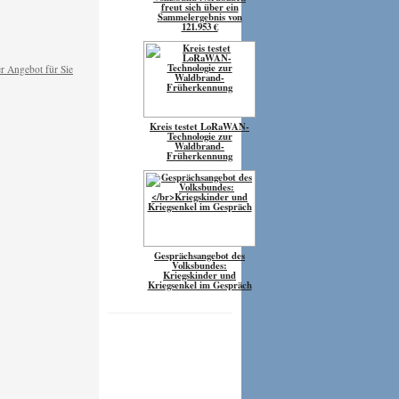
freut sich über ein
Sammelergebnis von
121.953 €
Kreis testet LoRaWAN-
Technologie zur
Waldbrand-
Früherkennung
Gesprächsangebot des
Volksbundes:
Kriegskinder und
Kriegsenkel im Gespräch