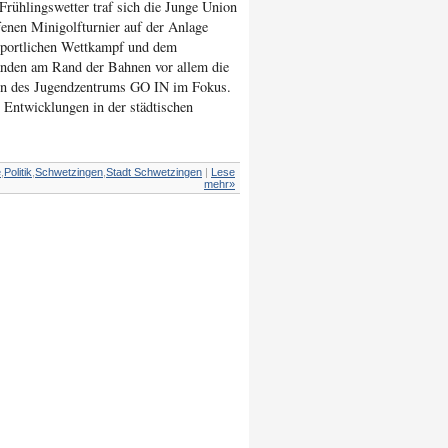
rühlingswetter traf sich die Junge Union
enen Minigolfturnier auf der Anlage
sportlichen Wettkampf und dem
anden am Rand der Bahnen vor allem die
en des Jugendzentrums GO IN im Fokus.
n Entwicklungen in der städtischen
e
,
Politik
,
Schwetzingen
,
Stadt Schwetzingen
|
Lese
mehr»