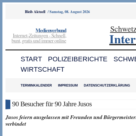
Bleib Aktuell
/
Samstag, 08. August 2026
Schwet
Medienverbund
Inte
Internet-Zeitungen - Schnell,
bunt, gratis und immer online
START
POLIZEIBERICHTE
SCHW
WIRTSCHAFT
TERMINKALENDER
IMPRESSUM
DATENSCHUTZERKLÄRUNG
90 Besucher für 90 Jahre Jusos
Jusos feiern ausgelassen mit Freunden und Bürgermeiste
verbindet