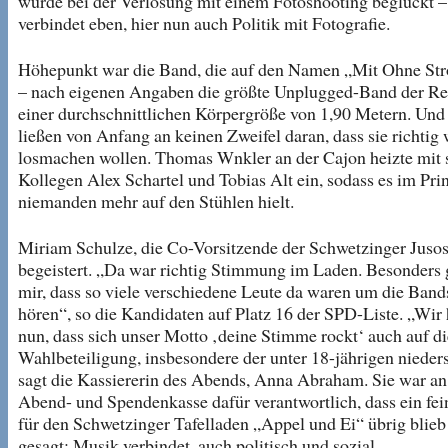
wurde bei der Verlosung mit einem Fotoshooting beglückt 
verbindet eben, hier nun auch Politik mit Fotografie.
Höhepunkt war die Band, die auf den Namen „Mit Ohne Str
– nach eigenen Angaben die größte Unplugged-Band der Re
einer durchschnittlichen Körpergröße von 1,90 Metern. Und 
ließen von Anfang an keinen Zweifel daran, dass sie richtig
losmachen wollen. Thomas Wnkler an der Cajon heizte mit 
Kollegen Alex Schartel und Tobias Alt ein, sodass es im Pri
niemanden mehr auf den Stühlen hielt.
Miriam Schulze, die Co-Vorsitzende der Schwetzinger Jusos
begeistert. „Da war richtig Stimmung im Laden. Besonders g
mir, dass so viele verschiedene Leute da waren um die Band
hören“, so die Kandidaten auf Platz 16 der SPD-Liste. „Wir
nun, dass sich unser Motto ‚deine Stimme rockt‘ auch auf di
Wahlbeteiligung, insbesondere der unter 18-jährigen nieders
sagt die Kassiererin des Abends, Anna Abraham. Sie war an
Abend- und Spendenkasse dafür verantwortlich, dass ein fei
für den Schwetzinger Tafelladen „Appel und Ei“ übrig blieb
gesagt: Musik verbindet, auch politisch und sozial.