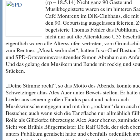
(rp – 18.5.14) Nicht ganz 90 Gäste und
Musikbegeisterte waren es im hinteren Sa
Café Montreux im DJK-Clubhaus, die mit 
den 90. Geburtstag ausgelassen feierten. 
begeisterte Thomas Fohler das Publikum, 
nicht nur auf die Altersklasse U35 beschrä
eigentlich waren alle Altersstufen vertreten, vom Grundschül
zum Rentner. „Musik verbindet“, hatten Juso-Chef Bastian 
und SPD-Ortsvereinsvorsitzender Simon Abraham am Anfan
Und das gelang den Musikern und Bands mit rockig und sou
Stücken.
„Deine Stimme rockt“, so das Motto des Abends, konnte au
Schwetzinger alias Alex Auer unter Beweis stellen. Er hatte 
Lieder aus seinem großen Fundus parat und nahm auch
Musikwünsche entgegen und mit ihm „rockten“ dann auch 
Besucher, auch wenn sich die Tanzfläche nur allmählich füllt
Rolle als Glücksfee überzeugte Alex Auer ebenso, zumindest
Sicht von Brühls Bürgermeister Dr. Ralf Göck, der sich eben
unters Publikum gemischt hatte und ebenfalls ordentlich abr