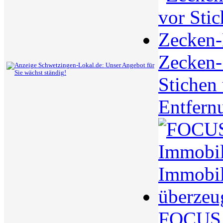
Zecken-S
Stichen
Entfern
FOCUS S