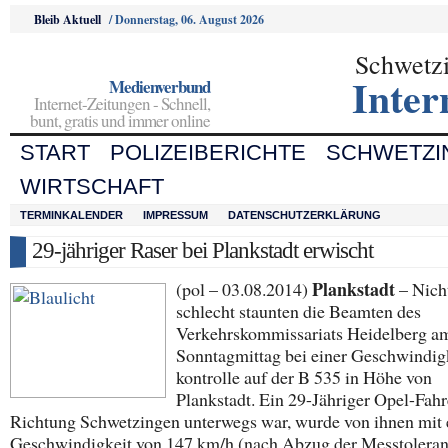
Bleib Aktuell
/
Donnerstag, 06. August 2026
Schwetz
Inter
Medienverbund
Internet-Zeitungen - Schnell,
bunt, gratis und immer online
START
POLIZEIBERICHTE
SCHWETZI
WIRTSCHAFT
TERMINKALENDER
IMPRESSUM
DATENSCHUTZERKLÄRUNG
29-jähriger Raser bei Plankstadt erwischt
Plankstadt
(pol – 03.08.2014)
– Nich
schlecht staunten die Beamten des
Verkehrskommissariats Heidelberg a
Sonntagmittag bei einer Geschwindig
kontrolle auf der B 535 in Höhe von
Plankstadt. Ein 29-Jähriger Opel-Fahre
Richtung Schwetzingen unterwegs war, wurde von ihnen mit 
Geschwindigkeit von 147 km/h (nach Abzug der Messtoleran